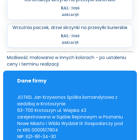
RAL-7016
antracyt
Wrzutnia paczek, drzwi skrzynki na przesyłki kurierskie
RAL-7016
antracyt
Możliwość malowania w innych kolorach - po ustaleniu
ceny i terminu realizacji
Dane firmy
JOTKEL Jan Krzywonos Spółka komandytowa z
siedzibą w Krotoszynie
63-700 Krotoszyn ul. Wiejska 43
zarejestrowana w Sądzie Rejonowym w Poznaniu
Nowe Miasto i Wilda Wydział IX Gospodarczy pod
nr KRS 0000517804
NIP: 621-181-34-30