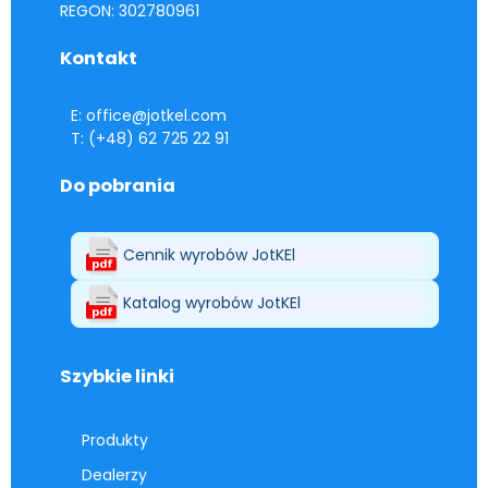
REGON: 302780961
Kontakt
E: office@jotkel.com
T: (+48) 62 725 22 91
Do pobrania
Cennik wyrobów JotKEl
Katalog wyrobów JotKEl
Szybkie linki
Produkty
Dealerzy