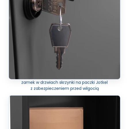
zamek w drzwiach skrzynki na paczki Jotkel
z zabezpieczeniem przed wilgocią