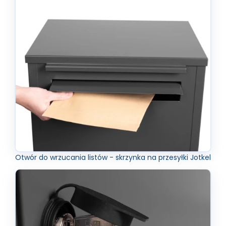
Otwór do wrzucania listów - skrzynka na przesyłki Jotkel