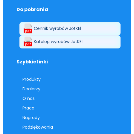
Do pobrania
Cennik wyrobów JotKEl
Katalog wyrobów JotKEl
Szybkie linki
Produkty
Dealerzy
O nas
Praca
Nagrody
Podziękowania