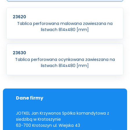
23620
Tablica perforowana malowana zawieszana na
listwach 814x480 [mm]
23630
Tablica perforowana ocynkowana zawieszana na
listwach 814x480 [mm]
Dane firmy
JOTKEL Jan Krzywonos Spółka komandytowa z
siedzibą w Krotoszynie
63-700 Krotoszyn ul. Wiejska 43