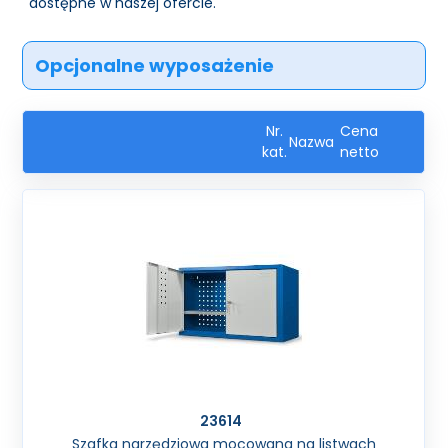
dostępne w naszej ofercie.
Opcjonalne wyposażenie
Nr.
Cena
Nazwa
kat.
netto
23614
Szafka narzędziowa mocowana na listwach