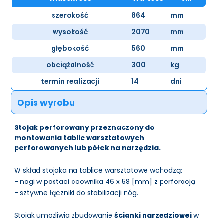
szerokość
864
mm
wysokość
2070
mm
głębokość
560
mm
obciążalność
300
kg
termin realizacji
14
dni
Opis wyrobu
Stojak perforowany przeznaczony do
montowania tablic warsztatowych
perforowanych lub półek na narzędzia.
W skład stojaka na tablice warsztatowe wchodzą:
- nogi w postaci ceownika 46 x 58 [mm] z perforacją
- sztywne łączniki do stabilizacji nóg.
Stojak umożliwia zbudowanie
ścianki narzędziowej
w