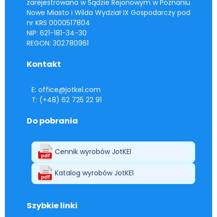
zarejestrowana w Sądzie Rejonowym w Poznaniu
Nowe Miasto i Wilda Wydział IX Gospodarczy pod
nr KRS 0000517804
NIP: 621-181-34-30
REGON: 302780961
Kontakt
E: office@jotkel.com
T: (+48) 62 725 22 91
Do pobrania
Cennik wyrobów JotKEl
Katalog wyrobów JotKEl
Szybkie linki