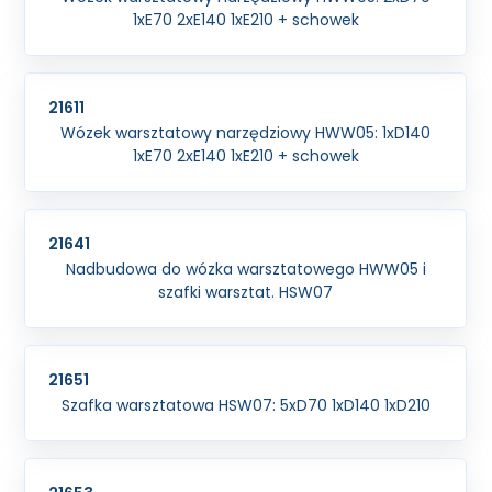
1xE70 2xE140 1xE210 + schowek
21611
Wózek warsztatowy narzędziowy HWW05: 1xD140
1xE70 2xE140 1xE210 + schowek
21641
Nadbudowa do wózka warsztatowego HWW05 i
szafki warsztat. HSW07
21651
Szafka warsztatowa HSW07: 5xD70 1xD140 1xD210