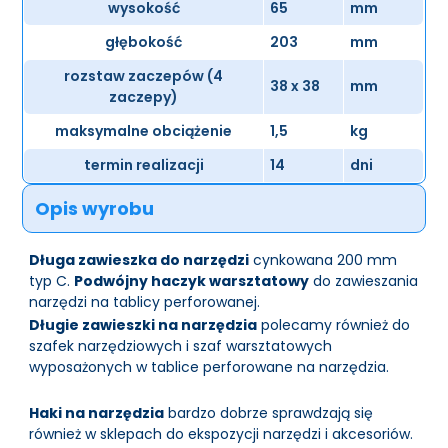
wysokość
65
mm
głębokość
203
mm
rozstaw zaczepów (4
38 x 38
mm
zaczepy)
maksymalne obciążenie
1,5
kg
termin realizacji
14
dni
Opis wyrobu
Długa zawieszka do narzędzi
cynkowana 200 mm
typ C.
Podwójny haczyk warsztatowy
do zawieszania
narzędzi na tablicy perforowanej.
Długie zawieszki na narzędzia
polecamy również do
szafek narzędziowych i szaf warsztatowych
wyposażonych w tablice perforowane na narzędzia.
Haki na narzędzia
bardzo dobrze sprawdzają się
również w sklepach do ekspozycji narzędzi i akcesoriów.