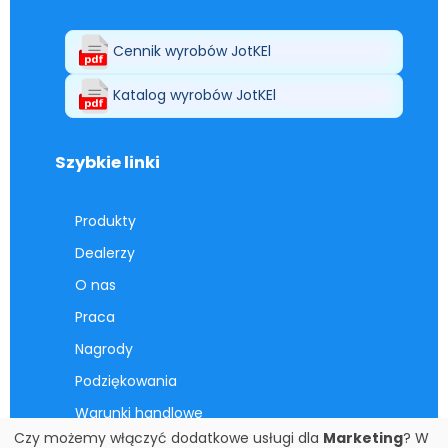
Cennik wyrobów JotKEl
Katalog wyrobów JotKEl
Szybkie linki
Produkty
Dealerzy
O nas
Praca
Nagrody
Podziękowania
Warunki handlowe
Czy możemy włączyć dodatkowe usługi dla
Marketing
? W
Kontakt