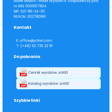
Nowe Miasto i Wilda Wydział IX Gospodarczy pod
nr KRS 0000517804
NIP: 621-181-34-30
REGON: 302780961
Kontakt
E: office@jotkel.com
T: (+48) 62 725 22 91
Do pobrania
Cennik wyrobów JotKEl
Katalog wyrobów JotKEl
Szybkie linki