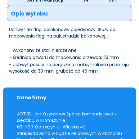
termin realizacji
14
dni
Opis wyrobu
Uchwyt do flagi balokonowy pojedynczy. Służy do
mocowania flagi na balustradzie balkonowej.
- wykonany ze stali nierdzewnej
- średnica otworu do mocowania drzewca; 23 mm
- uchwyt pasuje na poręcze o maksymalnym przekroju:
wysokość do 30 mm, grubość do 45 mm
Dane firmy
JOTKEL Jan Krzywonos Spółka komandytowa z
siedzibą w Krotoszynie
63-700 Krotoszyn ul. Wiejska 43
zarejestrowana w Sądzie Rejonowym w Poznaniu