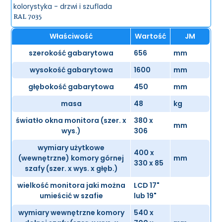
kolorystyka - drzwi i szuflada
RAL 7035
Właściwość
Wartość
JM
szerokość gabarytowa
656
mm
wysokość gabarytowa
1600
mm
głębokość gabarytowa
450
mm
masa
48
kg
światło okna monitora (szer. x
380 x
mm
wys.)
306
wymiary użytkowe
400 x
(wewnętrzne) komory górnej
mm
330 x 85
szafy (szer. x wys. x głęb.)
wielkość monitora jaki można
LCD 17"
umieścić w szafie
lub 19"
wymiary wewnętrzne komory
540 x