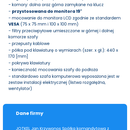
- komory: dolna oraz górna zamykane na klucz
-
przystosowana do monitora 19"
- mocowanie do monitora LCD zgodnie ze standardem
VESA
(75 x 75 mm i 100 x 100 mm)
- filtry przeciwpyłowe umieszczone w górnej i dolnej
komorze szafy
- przepusty kablowe
- półka pod klawiaturę o wymiarach (szer. x gł.): 440 x
170 [mm]
- pokrywa klawiatury
- konieczność mocowania szafy do podłoża
- standardowo szafa komputerowa wyposażona jest w
zestaw instalacji elektrycznej (listwa rozgałęźna,
wentylator)
Dane firmy
JOTKEL Jan Krzywonos Spółka komandytowa z