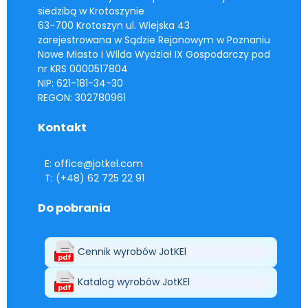
siedzibą w Krotoszynie
63-700 Krotoszyn ul. Wiejska 43
zarejestrowana w Sądzie Rejonowym w Poznaniu
Nowe Miasto i Wilda Wydział IX Gospodarczy pod
nr KRS 0000517804
NIP: 621-181-34-30
REGON: 302780961
Kontakt
E: office@jotkel.com
T: (+48) 62 725 22 91
Do pobrania
Cennik wyrobów JotKEl
Katalog wyrobów JotKEl