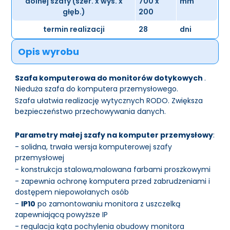
dolnej szafy (szer. x wys. x
700 x
mm
głęb.)
200
termin realizacji
28
dni
Opis wyrobu
Szafa komputerowa do monitorów dotykowych
.
Nieduża szafa do komputera przemysłowego.
Szafa ułatwia realizację wytycznych RODO. Zwiększa
bezpieczeństwo przechowywania danych.
Parametry małej szafy na komputer przemysłowy
:
- solidna, trwała wersja komputerowej szafy
przemysłowej
- konstrukcja stalowa,malowana farbami proszkowymi
- zapewnia ochronę komputera przed zabrudzeniami i
dostępem niepowołanych osób
-
IP10
po zamontowaniu monitora z uszczelką
zapewniającą powyższe IP
- regulacja kąta pochylenia obudowy monitora