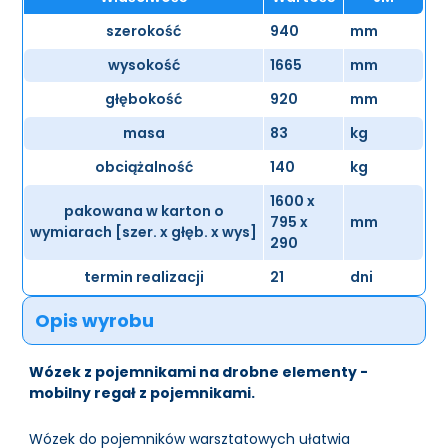
szerokość
940
mm
wysokość
1665
mm
głębokość
920
mm
masa
83
kg
obciążalność
140
kg
1600 x
pakowana w karton o
795 x
mm
wymiarach [szer. x głęb. x wys]
290
termin realizacji
21
dni
Opis wyrobu
Wózek z pojemnikami na drobne elementy -
mobilny regał z pojemnikami.
Wózek do pojemników warsztatowych ułatwia