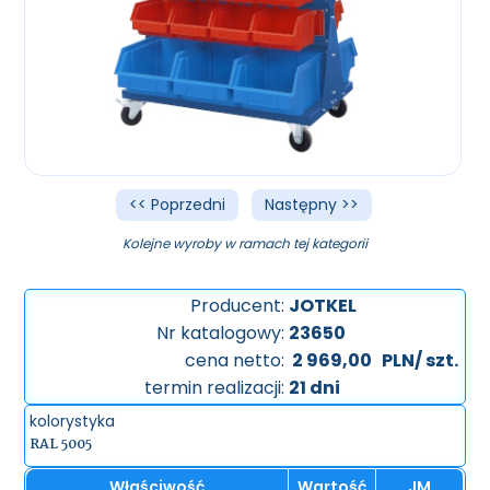
<< Poprzedni
Następny >>
Kolejne wyroby w ramach tej kategorii
Producent:
JOTKEL
Nr katalogowy:
23650
cena netto:
2 969,00
PLN/ szt.
termin realizacji:
21 dni
kolorystyka
RAL 5005
Właściwość
Wartość
JM