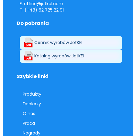
E: office@jotkel.com
T: (+48) 62 725 22 91
Do pobrania
Cennik wyrobów JotKEl
Katalog wyrobów JotKEl
Szybkie linki
Produkty
Dealerzy
O nas
Praca
Nagrody