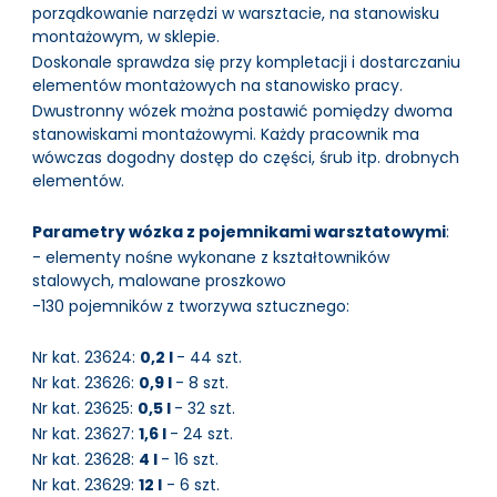
porządkowanie narzędzi w warsztacie, na stanowisku
montażowym, w sklepie.
Doskonale sprawdza się przy kompletacji i dostarczaniu
elementów montażowych na stanowisko pracy.
Dwustronny wózek można postawić pomiędzy dwoma
stanowiskami montażowymi. Każdy pracownik ma
wówczas dogodny dostęp do części, śrub itp. drobnych
elementów.
Parametry wózka z pojemnikami warsztatowymi
:
- elementy nośne wykonane z kształtowników
stalowych, malowane proszkowo
-130 pojemników z tworzywa sztucznego:
Nr kat. 23624:
0,2 l
- 44 szt.
Nr kat. 23626:
0,9 l
- 8 szt.
Nr kat. 23625:
0,5 l
- 32 szt.
Nr kat. 23627:
1,6 l
- 24 szt.
Nr kat. 23628:
4 l
- 16 szt.
Nr kat. 23629:
12 l
- 6 szt.