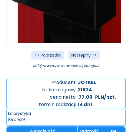
<< Poprzedni
Następny >>
Kolejne wyroby w ramach tej kategorii
Producent:
JOTKEL
Nr katalogowy:
21624
cena netto:
77,00
PLN/ szt.
termin realizacji:
14 dni
kolorystyka
RAL 9005
Właściwość
Wartość
JM