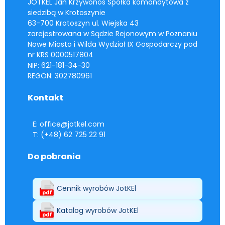
JOTKEL Jan Krzywonos Spółka komandytowa z
siedzibą w Krotoszynie
63-700 Krotoszyn ul. Wiejska 43
zarejestrowana w Sądzie Rejonowym w Poznaniu
Nowe Miasto i Wilda Wydział IX Gospodarczy pod
nr KRS 0000517804
NIP: 621-181-34-30
REGON: 302780961
Kontakt
E: office@jotkel.com
T: (+48) 62 725 22 91
Do pobrania
Cennik wyrobów JotKEl
Katalog wyrobów JotKEl