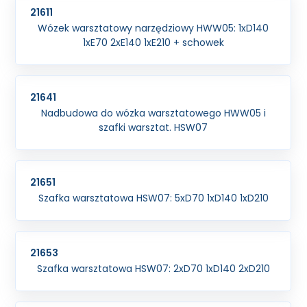
21611
Wózek warsztatowy narzędziowy HWW05: 1xD140
1xE70 2xE140 1xE210 + schowek
21641
Nadbudowa do wózka warsztatowego HWW05 i
szafki warsztat. HSW07
21651
Szafka warsztatowa HSW07: 5xD70 1xD140 1xD210
21653
Szafka warsztatowa HSW07: 2xD70 1xD140 2xD210