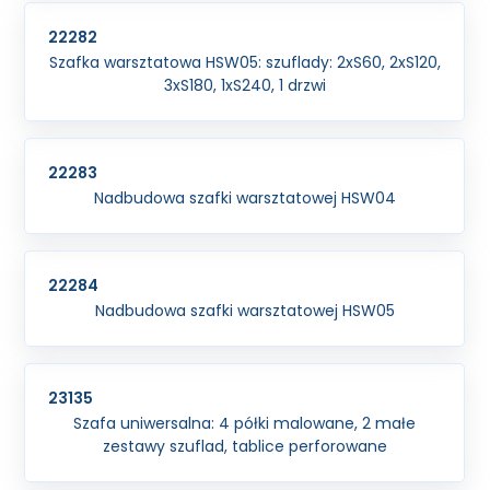
22282
Szafka warsztatowa HSW05: szuflady: 2xS60, 2xS120,
3xS180, 1xS240, 1 drzwi
22283
Nadbudowa szafki warsztatowej HSW04
22284
Nadbudowa szafki warsztatowej HSW05
23135
Szafa uniwersalna: 4 półki malowane, 2 małe
zestawy szuflad, tablice perforowane