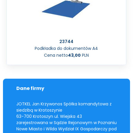
23744
Podkładka do dokumentów A4
Cena netto
43,00
PLN
Dane firmy
JOTKEL Jan Krzywonos Spółka komandytowa z
siedzibą w Krotoszynie
63-700 Krotoszyn ul. Wiejska 43
zarejestrowana w Sądzie Rejonowym w Poznaniu
Nowe Miasto i Wilda Wydział IX Gospodarczy pod