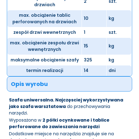
2
szt.
drzwiach
max. obciążenie tablic
10
kg
perforowanych na drzwiach
zespół drzwi wewnetrznych
1
szt.
max. obciążenie zespołu drzwi
15
kg
wewnętrznych
maksymalne obciążenie szafy
325
kg
termin realizacji
14
dni
Opis wyrobu
Szafa uniwersalna. Najczęsciej wykorzystywana
jako szafa warsztatowa
do przechowywania
narzędzi.
Wyposażona w
2 półki ocynkowane i tablice
perforowane do zawieszania narzędzi
Dodatkowe miejsce na narzędzia znajduje sie na