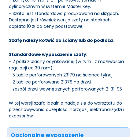
- Zamykanie szafy: 2 - punktowe, zamkiem
cylindrycznym w systemie Master Key.
- Szafa jest standardowo produkowana na ślizgach.
Dostępna jest również wersja szafy na stopkach:
dopłata 10 zł do ceny podstawowej.
Szafę należy kotwić do ściany lub do podłoża
.
Standardowe wyposażenie szafy
:
- 2 półki z blachy ocynkowanej (w tym 1 z możliwością
regulacji co 30 mm)
- 5 tablic perforowanych 23179 na ściance tylnej
- 2 tablice perforowane 21378 na drzwi
- zespół drzwi wewnętrznych perforowanych 2-31-95
W tej wersji szafa idealnie nadaje się do warsztatu do
przechowywania dużej ilości narzędzi, elektronarzędzi i
akcesoriów
Opcjonalne wyposażenie