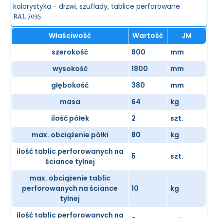
kolorystyka - drzwi, szuflady, tablice perforowane
RAL 7035
Właściwość
Wartość
JM
szerokość
800
mm
wysokość
1800
mm
głębokość
380
mm
masa
64
kg
ilość półek
2
szt.
max. obciążenie półki
80
kg
ilość tablic perforowanych na
5
szt.
ściance tylnej
max. obciążenie tablic
perforowanych na ściance
10
kg
tylnej
ilość tablic perforowanych na