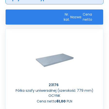
Nr.
Cena
Nazwa
kat.
netto
23176
Półka szafy uniwersalnej (szerokość 779 mm)
OCYNK
Cena netto
61,00
PLN