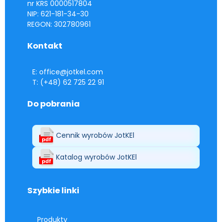
nr KRS 0000517804
NIP: 621-181-34-30
REGON: 302780961
Kontakt
E: office@jotkel.com
T: (+48) 62 725 22 91
Do pobrania
Cennik wyrobów JotKEl
Katalog wyrobów JotKEl
Szybkie linki
Produkty