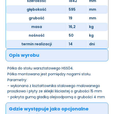
szerokość
1842
mm
głębokość
595
mm
grubość
19
mm
masa
16,2
kg
nośność
50
kg
termin realizacji
14
dni
Opis wyrobu
Półka do stołu warsztatowego HSS04.
Półka montowana jest pomiędzy nogami stołu.
Parametry:
- wykonana z kształtownika stalowego malowanego
proszkowo i płyty ze sklejki liściastej o grubości 15 mm
- pokryta gumą gładką olejoodporną o grubości 4 mm
Gdzie występuje jako opcjonalne