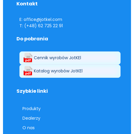
Kontakt
E: office@jotkel.com
T: (+48) 62 725 22 91
Do pobrania
Cennik wyrobów JotKEl
Katalog wyrobów JotKEl
Szybkie linki
Produkty
Dealerzy
O nas