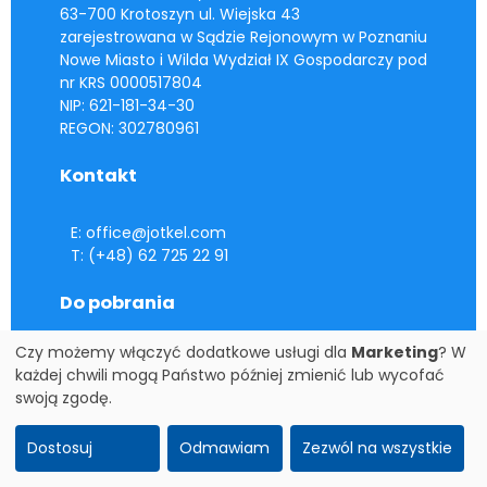
63-700 Krotoszyn ul. Wiejska 43
zarejestrowana w Sądzie Rejonowym w Poznaniu
Nowe Miasto i Wilda Wydział IX Gospodarczy pod
nr KRS 0000517804
NIP: 621-181-34-30
REGON: 302780961
Kontakt
E: office@jotkel.com
T: (+48) 62 725 22 91
Do pobrania
Czy możemy włączyć dodatkowe usługi dla
Marketing
? W
Cennik wyrobów JotKEl
każdej chwili mogą Państwo później zmienić lub wycofać
swoją zgodę.
Katalog wyrobów JotKEl
Dostosuj
Odmawiam
Zezwól na wszystkie