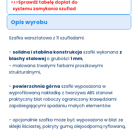
>>>Sprawdź tabelę dopłat do
systemu zamykania szuflad
Opis wyrobu
Szafka warsztatowa z 11 szufladami.
-
solidna i stabilna konstrukcja
szafki wykonana
z
blachy stalowej
o grubości
1 mm
,
- malowana trwałymi farbami proszkowymi
strukturalnymi,
-
powierzchnia górna
szafki wyposażona w
wyprofilowaną nakładkę z tworzywa ABS stanowi
praktyczny blat roboczy ograniczony krawędziami
zapobiegającymi spadaniu małych elementów
- opcjonalnie szafka może być wyposażona w blat ze
sklejki liściastej, pokryty gumą olejoodporną ryflowaną,