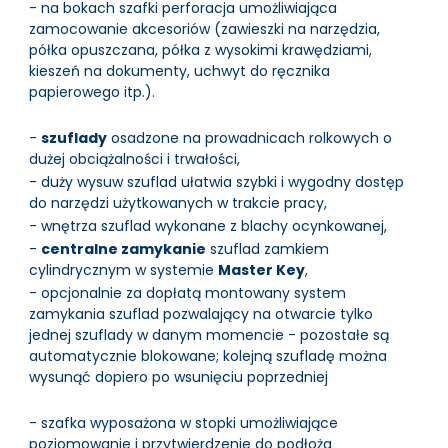
- na bokach szafki perforacja umożliwiająca
zamocowanie akcesoriów (zawieszki na narzędzia,
półka opuszczana, półka z wysokimi krawędziami,
kieszeń na dokumenty, uchwyt do ręcznika
papierowego itp.).
-
szuflady
osadzone na prowadnicach rolkowych o
dużej obciążalności i trwałości,
- duży wysuw szuflad ułatwia szybki i wygodny dostęp
do narzędzi użytkowanych w trakcie pracy,
- wnętrza szuflad wykonane z blachy ocynkowanej,
-
centralne zamykanie
szuflad zamkiem
cylindrycznym w systemie
Master Key
,
- opcjonalnie za dopłatą montowany system
zamykania szuflad pozwalający na otwarcie tylko
jednej szuflady w danym momencie - pozostałe są
automatycznie blokowane; kolejną szufladę można
wysunąć dopiero po wsunięciu poprzedniej
- szafka wyposażona w stopki umożliwiające
poziomowanie i przytwierdzenie do podłoża