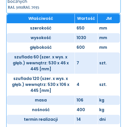
bocznych
RAL 3011
RAL 7035
Właściwość
Wartość
JM
szerokość
650
mm
wysokość
1030
mm
głębokość
600
mm
szuflada 60 (szer. x wys. x
głęb.) wewnątrz: 530 x 46 x
7
szt.
445 [mm]
szuflada 120 (szer. x wys. x
głęb.) wewnątrz: 530 x 106 x
4
szt.
445 [mm]
masa
106
kg
nośność
400
kg
termin realizacji
14
dni