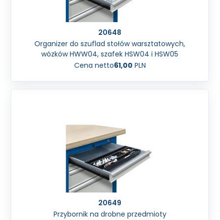
20648
Organizer do szuflad stołów warsztatowych,
wózków HWW04, szafek HSW04 i HSW05
Cena netto
61,00
PLN
20649
Przybornik na drobne przedmioty