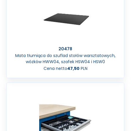
20478
Mata tłumiąca do szuflad stołów warsztatowych,
wózków HWW04, szafek HSW04 i HSW0
Cena netto
47,50
PLN