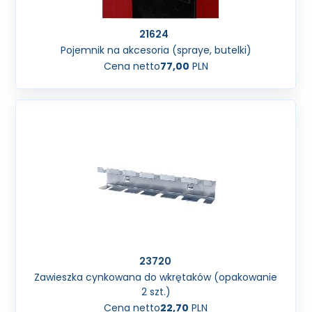
21624
Pojemnik na akcesoria (spraye, butelki)
Cena netto
77,00
PLN
23720
Zawieszka cynkowana do wkrętaków (opakowanie
2 szt.)
Cena netto
22,70
PLN