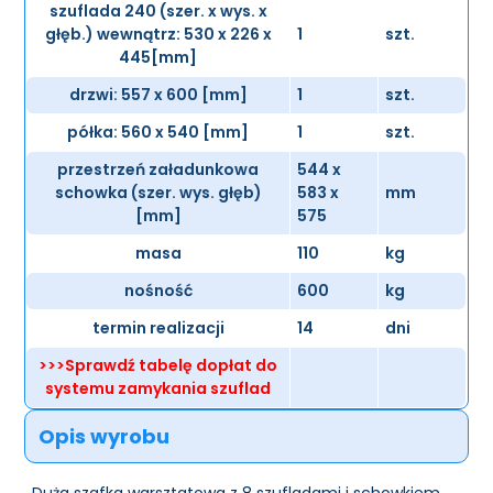
szuflada 240 (szer. x wys. x
głęb.) wewnątrz: 530 x 226 x
1
szt.
445[mm]
drzwi: 557 x 600 [mm]
1
szt.
półka: 560 x 540 [mm]
1
szt.
przestrzeń załadunkowa
544 x
schowka (szer. wys. głęb)
583 x
mm
[mm]
575
masa
110
kg
nośność
600
kg
termin realizacji
14
dni
>>>Sprawdź tabelę dopłat do
systemu zamykania szuflad
Opis wyrobu