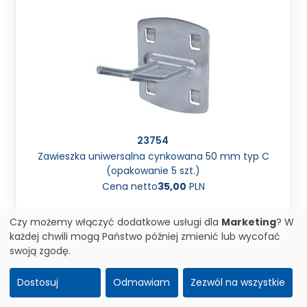
23754
Zawieszka uniwersalna cynkowana 50 mm typ C
(opakowanie 5 szt.)
Cena netto
35,00
PLN
Czy możemy włączyć dodatkowe usługi dla
Marketing
? W
każdej chwili mogą Państwo później zmienić lub wycofać
swoją zgodę.
Dostosuj
Odmawiam
Zezwól na wszystkie