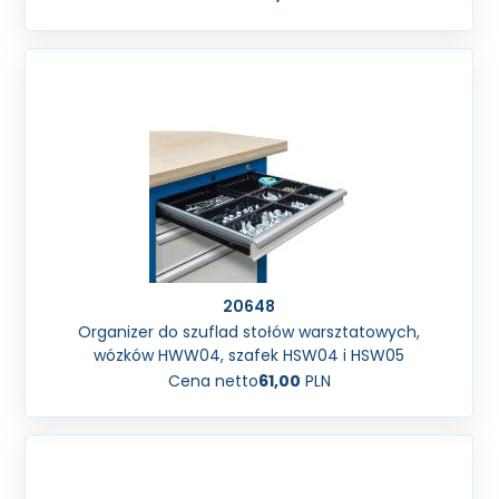
20648
Organizer do szuflad stołów warsztatowych,
wózków HWW04, szafek HSW04 i HSW05
Cena netto
61,00
PLN