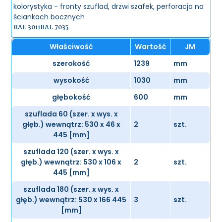
kolorystyka - fronty szuflad, drzwi szafek, perforacja na
ściankach bocznych
RAL 3011
RAL 7035
Właściwość
Wartość
JM
szerokość
1239
mm
wysokość
1030
mm
głębokość
600
mm
szuflada 60 (szer. x wys. x
głęb.) wewnątrz: 530 x 46 x
2
szt.
445 [mm]
szuflada 120 (szer. x wys. x
głęb.) wewnątrz: 530 x 106 x
2
szt.
445 [mm]
szuflada 180 (szer. x wys. x
głęb.) wewnątrz: 530 x 166 445
3
szt.
[mm]