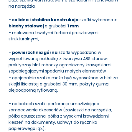
Duża szafka warsztatowa z 8 szufladami i schowkiem
na narzędzia.
-
solidna i stabilna konstrukcja
szafki wykonana
z
blachy stalowej
o grubości
1 mm
,
- malowana trwałymi farbami proszkowymi
strukturalnymi,
-
powierzchnia górna
szafki wyposażona w
wyprofilowaną nakładkę z tworzywa ABS stanowi
praktyczny blat roboczy ograniczony krawędziami
zapobiegającymi spadaniu małych elementów
- opcjonalnie szafka może być wyposażona w blat ze
sklejki liściastej o grubości 30 mm, pokryty gumą
olejoodporną ryflowaną,
- na bokach szafki perforacja umożliwiająca
zamocowanie akcesoriów (zawieszki na narzędzia,
półka opuszczana, półka z wysokimi krawędziami,
kieszeń na dokumenty, uchwyt do ręcznika
papierowego itp.).