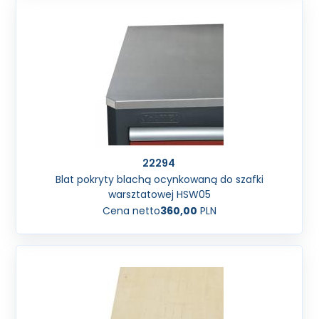
22294
Blat pokryty blachą ocynkowaną do szafki
warsztatowej HSW05
Cena netto
360,00
PLN