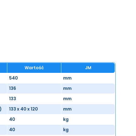
Wartość
JM
540
mm
136
mm
133
mm
)
133 x 40 x 120
mm
40
kg
40
kg