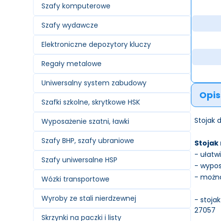
Szafy komputerowe
Szafy wydawcze
Elektroniczne depozytory kluczy
Regały metalowe
Uniwersalny system zabudowy
Opis
Szafki szkolne, skrytkowe HSK
Stojak 
Wyposażenie szatni, ławki
Szafy BHP, szafy ubraniowe
Stojak
- ułatw
Szafy uniwersalne HSP
- wypo
- można
Wózki transportowe
Wyroby ze stali nierdzewnej
- stoja
27057
Skrzynki na paczki i listy