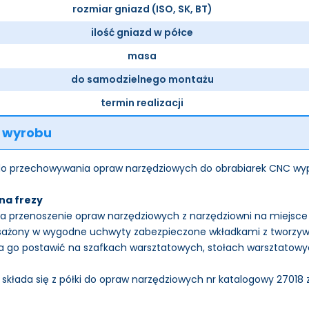
rozmiar gniazd (ISO, SK, BT)
ilość gniazd w półce
masa
do samodzielnego montażu
termin realizacji
 wyrobu
do przechowywania opraw narzędziowych do obrabiarek CNC wy
 na frezy
ia przenoszenie opraw narzędziowych z narzędziowni na miejsce
sażony w wygodne uchwyty zabezpieczone wkładkami z tworzy
 go postawić na szafkach warsztatowych, stołach warsztatow
k składa się z półki do opraw narzędziowych nr katalogowy 27018