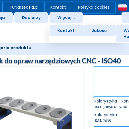
iTuNarzedzia.pl
Kontakt
Polityka cookies
ja
Dealerzy
Więcej...
Kontakt
Jakość
Wa
Ha
orie produktu
ak do opraw narzędziowych CNC - ISO40
kolorystyka - kon
RAL 5005
RAL 7016
kolorystyka
RAL 7035