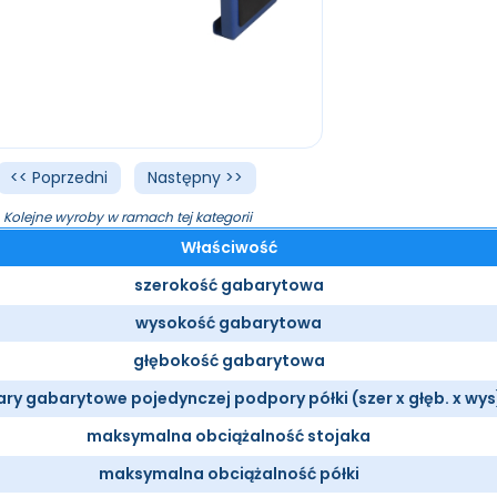
<< Poprzedni
Następny >>
Kolejne wyroby w ramach tej kategorii
Właściwość
szerokość gabarytowa
wysokość gabarytowa
głębokość gabarytowa
ry gabarytowe pojedynczej podpory półki (szer x głęb. x wys
maksymalna obciążalność stojaka
maksymalna obciążalność półki