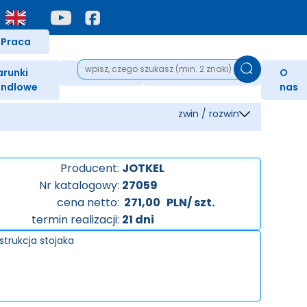
Praca
runki
Nagrody
Podziękowania
O
ndlowe
nas
zwin / rozwin
Producent:
JOTKEL
Nr katalogowy:
27059
cena netto:
271,00
PLN/ szt.
termin realizacji:
21 dni
strukcja stojaka