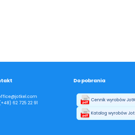
ntakt
Do pobrania
 office@jotkel.com
Cennik wyrobów JotK
 (+48) 62 725 22 91
Katalog wyrobów Jot