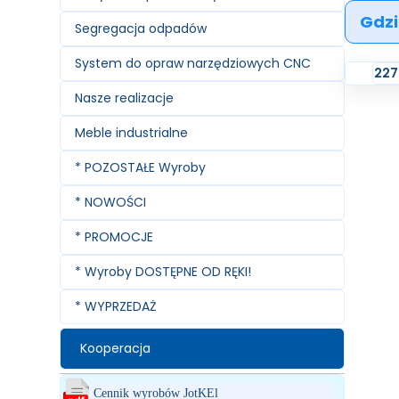
Gdzi
Segregacja odpadów
System do opraw narzędziowych CNC
227
Nasze realizacje
Meble industrialne
* POZOSTAŁE Wyroby
* NOWOŚCI
* PROMOCJE
* Wyroby DOSTĘPNE OD RĘKI!
* WYPRZEDAŻ
Kooperacja
Cennik wyrobów JotKEl