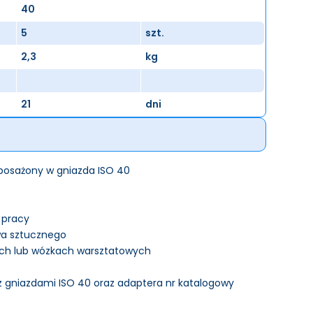
40
5
szt.
2,3
kg
21
dni
posażony w gniazda ISO 40
 pracy
wa sztucznego
ych lub wózkach warsztatowych
 z gniazdami ISO 40 oraz adaptera nr katalogowy