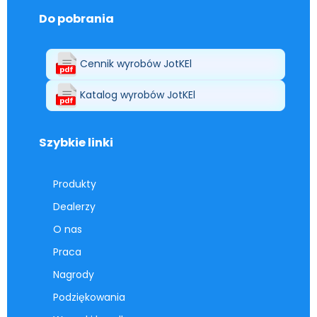
Do pobrania
Cennik wyrobów JotKEl
Katalog wyrobów JotKEl
Szybkie linki
Produkty
Dealerzy
O nas
Praca
Nagrody
Podziękowania