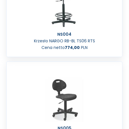
NS004
Krzesło NARGO RB-BL TS06 RTS
Cena netto
774,00
PLN
NS005