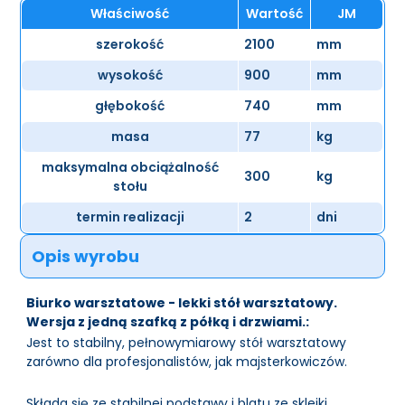
Właściwość
Wartość
JM
szerokość
2100
mm
wysokość
900
mm
głębokość
740
mm
masa
77
kg
maksymalna obciążalność
300
kg
stołu
termin realizacji
2
dni
Opis wyrobu
Biurko warsztatowe - lekki stół warsztatowy.
Wersja z jedną szafką z półką i drzwiami.:
Jest to stabilny, pełnowymiarowy stół warsztatowy
zarówno dla profesjonalistów, jak majsterkowiczów.
Składa się ze stabilnej podstawy i blatu ze sklejki