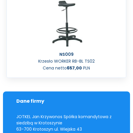
NS009
Krzesło WORKER RB-BL TS02
Cena netto
657,00
PLN
Dane firmy
JOTKEL Jan Krzywonos Spółka komandytowa z
siedzibą w Krotoszynie
63-700 Krotoszyn ul. Wiejska 43