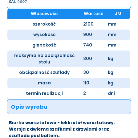
RAL 9007
Właściwość
Wartość
JM
szerokość
2100
mm
wysokość
900
mm
głębokość
740
mm
maksymalna obciążalność
300
kg
stołu
obciążalność szuflady
30
kg
masa
110
kg
termin realizacji
2
dni
Opis wyrobu
Biurko warsztatowe - lekki stół warsztatowy.
Wersja z dwiema szafkami z drzwiami oraz
szuflada pod baltem.: