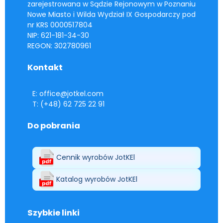
zarejestrowana w Sądzie Rejonowym w Poznaniu
Nowe Miasto i Wilda Wydział IX Gospodarczy pod
nr KRS 0000517804
NIP: 621-181-34-30
REGON: 302780961
Kontakt
E: office@jotkel.com
T: (+48) 62 725 22 91
Do pobrania
Cennik wyrobów JotKEl
Katalog wyrobów JotKEl
Szybkie linki