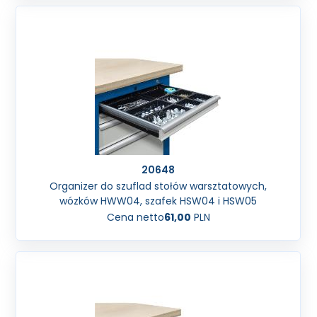
20648
Organizer do szuflad stołów warsztatowych,
wózków HWW04, szafek HSW04 i HSW05
Cena netto
61,00
PLN