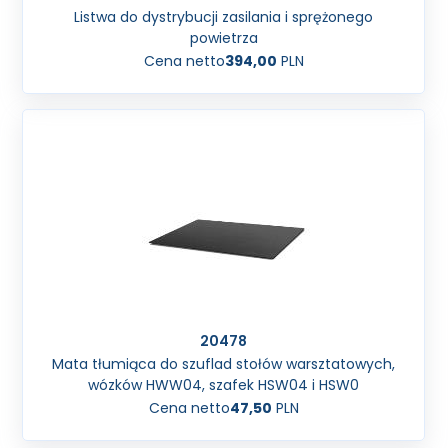
Listwa do dystrybucji zasilania i sprężonego
powietrza
Cena netto
394,00
PLN
20478
Mata tłumiąca do szuflad stołów warsztatowych,
wózków HWW04, szafek HSW04 i HSW0
Cena netto
47,50
PLN