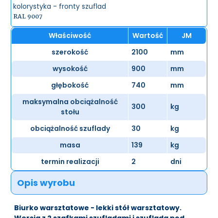
kolorystyka - fronty szuflad
RAL 9007
Właściwość
Wartość
JM
szerokość
2100
mm
wysokość
900
mm
głębokość
740
mm
maksymalna obciążalność
300
kg
stołu
obciążalność szuflady
30
kg
masa
139
kg
termin realizacji
2
dni
Opis wyrobu
Biurko warsztatowe - lekki stół warsztatowy.