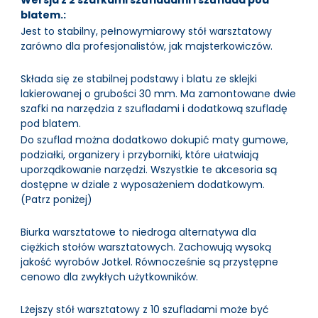
Wersja z 2 szafkami szufladami i szuflada pod
blatem.:
Jest to stabilny, pełnowymiarowy stół warsztatowy
zarówno dla profesjonalistów, jak majsterkowiczów.
Składa się ze stabilnej podstawy i blatu ze sklejki
lakierowanej o grubości 30 mm. Ma zamontowane dwie
szafki na narzędzia z szufladami i dodatkową szufladę
pod blatem.
Do szuflad można dodatkowo dokupić maty gumowe,
podziałki, organizery i przyborniki, które ułatwiają
uporządkowanie narzędzi. Wszystkie te akcesoria są
dostępne w dziale z wyposażeniem dodatkowym.
(Patrz poniżej)
Biurka warsztatowe to niedroga alternatywa dla
ciężkich stołów warsztatowych. Zachowują wysoką
jakość wyrobów Jotkel. Równocześnie są przystępne
cenowo dla zwykłych użytkowników.
Lżejszy stół warsztatowy z 10 szufladami może być