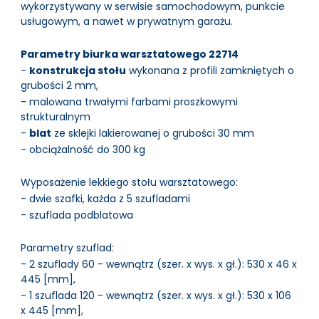
wykorzystywany w serwisie samochodowym, punkcie
usługowym, a nawet w prywatnym garażu.
Parametry biurka warsztatowego 22714
-
konstrukcja stołu
wykonana z profili zamkniętych o
grubości 2 mm,
- malowana trwałymi farbami proszkowymi
strukturalnym
-
blat
ze sklejki lakierowanej o grubości 30 mm
- obciążalność do 300 kg
Wyposażenie lekkiego stołu warsztatowego:
- dwie szafki, każda z 5 szufladami
- szuflada podblatowa
Parametry szuflad:
- 2 szuflady 60 - wewnątrz (szer. x wys. x gł.): 530 x 46 x
445 [mm],
- 1 szuflada 120 - wewnątrz (szer. x wys. x gł.): 530 x 106
x 445 [mm],