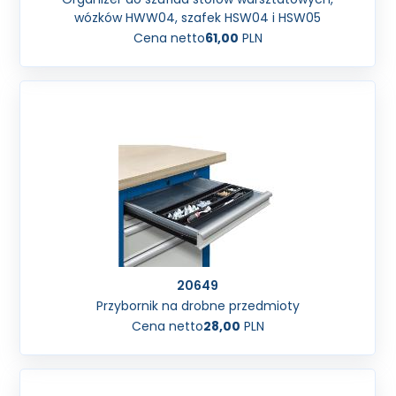
wózków HWW04, szafek HSW04 i HSW05
Cena netto
61,00
PLN
20649
Przybornik na drobne przedmioty
Cena netto
28,00
PLN