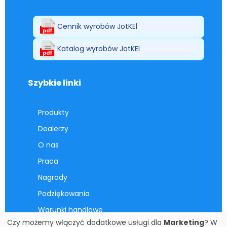
Cennik wyrobów JotKEl
Katalog wyrobów JotKEl
Szybkie linki
Produkty
Dealerzy
O nas
Praca
Nagrody
Podziękowania
Warunki handlowe
Czy możemy włączyć dodatkowe usługi dla
Marketing
? W
Kontakt