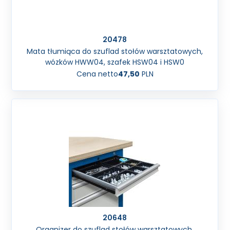
20478
Mata tłumiąca do szuflad stołów warsztatowych,
wózków HWW04, szafek HSW04 i HSW0
Cena netto
47,50
PLN
20648
Organizer do szuflad stołów warsztatowych,