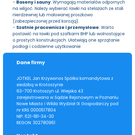
-
Baseny i sauny
: Wymagają materiałów odpornych
na wilgoć. Należy wybierać ławki na stelażach ze stali
nierdzewnej lub malowanej proszkowo
(zabezpieczonej przed korozją).
-
Szatnie pracownicze i przemysłowe
: Warto
postawić na ławki pod szafkami BHP lub wolnostojące
o prostych konstrukcjach. Ułatwiają one sprzątanie
podłogi i codzienne użytkowanie
Dane firmy
JOTKEL Jan Krzywonos Spółka komandytowa z
siedzibą w Krotoszynie
63-700 Krotoszyn ul. Wiejska 43
zarejestrowana w Sądzie Rejonowym w Poznaniu
Nowe Miasto i Wilda Wydział IX Gospodarczy pod
nr KRS 0000517804
NIP: 621-181-34-30
REGON: 302780961