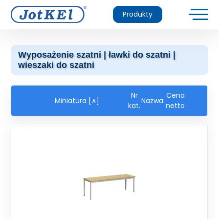
Produkty
Wyposażenie szatni | ławki do szatni |
wieszaki do szatni
Nr
Cena
Miniatura [∧]
Nazwa
kat.
netto