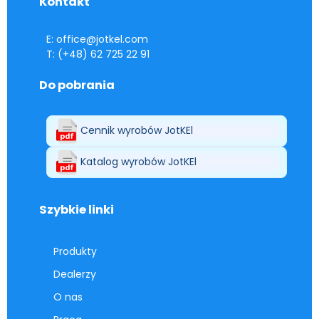
Kontakt
E: office@jotkel.com
T: (+48) 62 725 22 91
Do pobrania
Cennik wyrobów JotKEl
Katalog wyrobów JotKEl
Szybkie linki
Produkty
Dealerzy
O nas