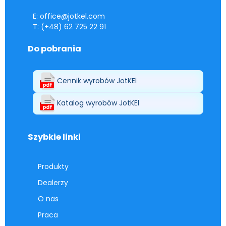
E: office@jotkel.com
T: (+48) 62 725 22 91
Do pobrania
Cennik wyrobów JotKEl
Katalog wyrobów JotKEl
Szybkie linki
Produkty
Dealerzy
O nas
Praca