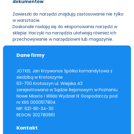
dokumentów
.
Zawieszki do narzędzi znajdują zastosowanie nie tylko
w warsztacie.
Doskonale nadają się do eksponowania narzędzi w
sklepie. Haczyki na narzędzia ułatwiają również ich
przechowywanie w narzędziowni lub magazynie.
Dane firmy
JOTKEL Jan Krzywonos Spółka komandytowa z
siedzibą w Krotoszynie
63-700 Krotoszyn ul. Wiejska 43
zarejestrowana w Sądzie Rejonowym w Poznaniu
Nowe Miasto i Wilda Wydział IX Gospodarczy pod
nr KRS 0000517804
NIP: 621-181-34-30
REGON: 302780961
Kontakt