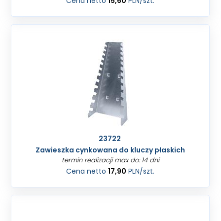
Cena netto
15,60
PLN
/szt.
23722
Zawieszka cynkowana do kluczy płaskich
termin realizacji max do: 14 dni
Cena netto
17,90
PLN
/szt.