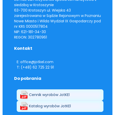
siedzibą w Krotoszynie
63-700 Krotoszyn ul. Wiejska 43
zarejestrowana w Sądzie Rejonowym w Poznaniu
Nowe Miasto i Wilda Wydział IX Gospodarczy pod
nr KRS 0000517804
NIP: 621-181-34-30
REGON: 302780961
Kontakt
E: office@jotkel.com
T: (+48) 62 725 22 91
Do pobrania
Cennik wyrobów JotKEl
Katalog wyrobów JotKEl