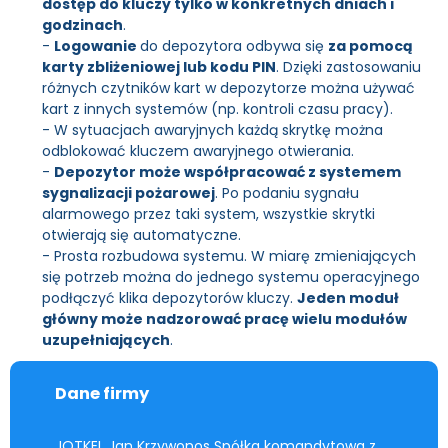
dostęp do kluczy tylko w konkretnych dniach i
godzinach
.
-
Logowanie
do depozytora odbywa się
za pomocą
karty zbliżeniowej lub kodu PIN
. Dzięki zastosowaniu
różnych czytników kart w depozytorze można używać
kart z innych systemów (np. kontroli czasu pracy).
- W sytuacjach awaryjnych każdą skrytkę można
odblokować kluczem awaryjnego otwierania.
-
Depozytor może współpracować z systemem
sygnalizacji pożarowej
. Po podaniu sygnału
alarmowego przez taki system, wszystkie skrytki
otwierają się automatyczne.
- Prosta rozbudowa systemu. W miarę zmieniających
się potrzeb można do jednego systemu operacyjnego
podłączyć klika depozytorów kluczy.
Jeden moduł
główny może nadzorować pracę wielu modułów
uzupełniających
.
Dane firmy
JOTKEL Jan Krzywonos Spółka komandytowa z