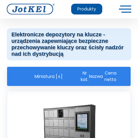
Produkty
Elektronicze depozytory na klucze -
urządzenia zapewniające bezpieczne
przechowywanie kluczy oraz ścisły nadzór
nad ich dystrybucją
Nr
Cena
Miniatura [∧]
Nazwa
kat.
netto