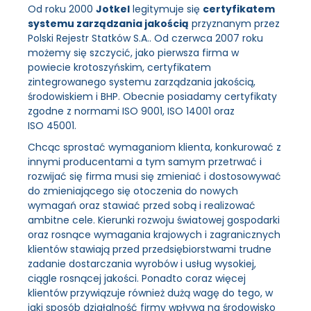
Od roku 2000
Jotkel
legitymuje się
certyfikatem
systemu zarządzania jakością
przyznanym przez
Polski Rejestr Statków S.A.. Od czerwca 2007 roku
możemy się szczycić, jako pierwsza firma w
powiecie krotoszyńskim, certyfikatem
zintegrowanego systemu zarządzania jakością,
środowiskiem i BHP. Obecnie posiadamy certyfikaty
zgodne z normami ISO 9001, ISO 14001 oraz
ISO 45001.
Chcąc sprostać wymaganiom klienta, konkurować z
innymi producentami a tym samym przetrwać i
rozwijać się firma musi się zmieniać i dostosowywać
do zmieniającego się otoczenia do nowych
wymagań oraz stawiać przed sobą i realizować
ambitne cele. Kierunki rozwoju światowej gospodarki
oraz rosnące wymagania krajowych i zagranicznych
klientów stawiają przed przedsiębiorstwami trudne
zadanie dostarczania wyrobów i usług wysokiej,
ciągle rosnącej jakości. Ponadto coraz więcej
klientów przywiązuje również dużą wagę do tego, w
jaki sposób działalność firmy wpływa na środowisko