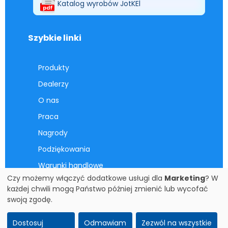
Katalog wyrobów JotKEl
Szybkie linki
Produkty
Dealerzy
O nas
Praca
Nagrody
Podziękowania
Warunki handlowe
Czy możemy włączyć dodatkowe usługi dla
Marketing
? W
Kontakt
każdej chwili mogą Państwo później zmienić lub wycofać
Ustawienia zgód Cookies
swoją zgodę.
Prawa autorskie JOTKEL Krotoszyn zastrzeżone. Kopiowanie zdjęć i wykorzystywanie
Dostosuj
Odmawiam
Zezwól na wszystkie
zabronione. Copyright © JOTKEL Krotoszyn 1996-2026