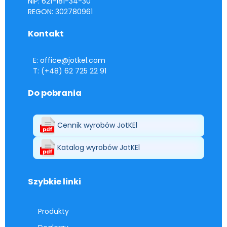
NIP: 621-181-34-30
REGON: 302780961
Kontakt
E: office@jotkel.com
T: (+48) 62 725 22 91
Do pobrania
Cennik wyrobów JotKEl
Katalog wyrobów JotKEl
Szybkie linki
Produkty