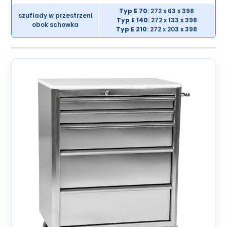
Typ E 70
: 272 x 63 x 398
szuflady w przestrzeni
Typ E 140
: 272 x 133 x 398
obok schowka
Typ E 210
: 272 x 203 x 398