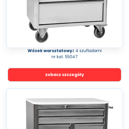
Wózek warsztatowy
z 4 szufladami
nr kat. 55047
zobacz szczegóły