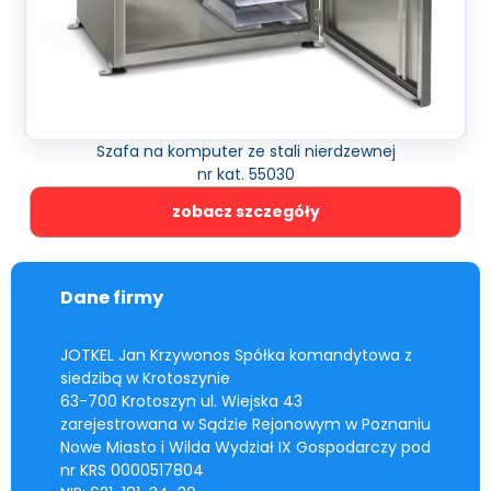
Szafa na komputer ze stali nierdzewnej
nr kat. 55030
zobacz szczegóły
Dane firmy
JOTKEL Jan Krzywonos Spółka komandytowa z
siedzibą w Krotoszynie
63-700 Krotoszyn ul. Wiejska 43
zarejestrowana w Sądzie Rejonowym w Poznaniu
Nowe Miasto i Wilda Wydział IX Gospodarczy pod
nr KRS 0000517804