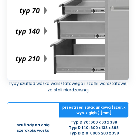
Typy szuflad wózka warsztatowego i szafki warsztatowej
ze stali nierdzewnej
przestrzeń załadunkowa (szer. x
wys. x głęb.) [mm]
Typ D 70
: 600 x 63 x 398
szuflady na całą
Typ D 140
: 600 x 133 x 398
szerokość wózka
Typ D 210
: 600 x 203 x 398