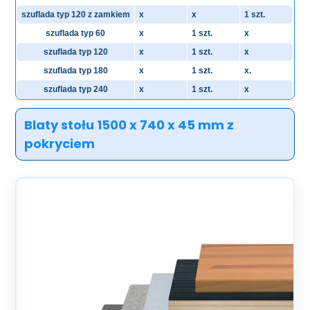
szuflada typ 120 z zamkiem
x
x
1 szt.
szuflada typ 60
x
1 szt.
x
szuflada typ 120
x
1 szt.
x
szuflada typ 180
x
1 szt.
x.
szuflada typ 240
x
1 szt.
x
Blaty stołu 1500 x 740 x 45 mm z
pokryciem