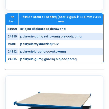
Nr
Półki do stołu z 1 szafką (szer. x głęb.): 634 mm x 499
kat.
mm
24909
sklejka liściasta lakierowana
24910
pokrycie gumą ryflowaną olejoodporną
24911
pokrycie wykładziną PCV
24912
pokrycie blachą ocynkowaną
24915
pokrycie gumą gładką olejoodporną