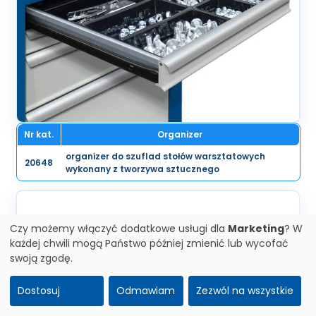
Nr kat.
Organizer
organizer do szuflad stołów warsztatowych
20648
wykonany z tworzywa sztucznego
Czy możemy włączyć dodatkowe usługi dla
Marketing
? W
każdej chwili mogą Państwo później zmienić lub wycofać
swoją zgodę.
Dostosuj
Odmawiam
Zezwól na wszystkie