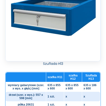
Szuflada H13
szafka
Szuflada
szafka H11
H12
H13
wymiary gabarytowe (szer.
635 x 855
635 x 855
635 x 186
x wys. x głęb.) [mm]
x 600
x 600
x 600
drzwi (szer. x wys.): 557 x
1 szt.
x
x
598 [mm]
półka 20631
1 szt.
x
x