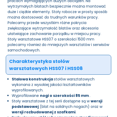
pracach wymagających dużych obciążeń. Na
wytrzymałych blatach bezpiecznie można montować
duże i ciężkie elementy. Stoły robocze w prosty sposób
można dostosować do trudnych warunków pracy.
Polecamy przede wszystkim różne pokrycia
zwiększające wytrzymałość blatów oraz akcesoria
ułatwiające zachowanie porządku w miejscu pracy.
Stoły warsztatowe HSS07 o szerokości 1500 mm
polecamy również do mniejszych warsztatów i serwisów
samochodowych.
Charakterystyka stołów
warsztatowych HSS07 i HSS08
Stalowa konstrukcja
stołów warsztatowych
wykonana z wysokiej jakości kształtowników
wyprofilowanych.
Wyprofilowane
nogi o szerokości 85 mm
.
Stoły warsztatowe z tej serii dostępne są w
wersji
podstawowej
(blat na solidnych nogach) oraz w
wersji rozbudowanej z szafkami
.