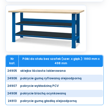
Nr
Półki do stołu bez szafek (szer. x głęb.): 1990 mm x
kat.
498 mm
24905
sklejka liściasta lakierowana
24906
pokrycie gumą ryflowaną olejoodporną
24907
pokrycie wykładziną PCV
24908
pokrycie blachą ocynkowaną
24913
pokrycie gumą gładką olejoodporną