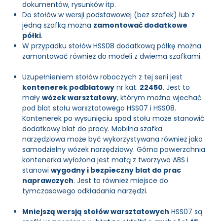
dokumentów, rysunków itp.
Do stołów w wersji podstawowej (bez szafek) lub z
jedną szafką można
zamontować dodatkowe
półki
.
W przypadku stołów HSS08 dodatkową półkę można
zamontować również do modeli z dwiema szafkami.
Uzupełnieniem stołów roboczych z tej serii jest
kontenerek podblatowy
nr kat.
22450
. Jest to
mały
wózek warsztatowy
, którym można wjechać
pod blat stołu warsztatowego HSS07 i HSS08.
Kontenerek po wysunięciu spod stołu może stanowić
dodatkowy blat do pracy. Mobilna szafka
narzędziowa może być wykorzystywana również jako
samodzielny wózek narzędziowy. Górna powierzchnia
kontenerka wyłożona jest matą z tworzywa ABS i
stanowi
wygodny i bezpieczny blat do prac
naprawczych
. Jest to również miejsce do
tymczasowego odkładania narzędzi.
Mniejszą wersją stołów warsztatowych
HSS07 są