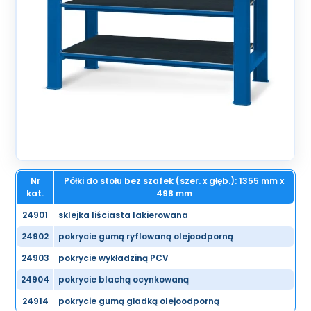
Nr
Półki do stołu bez szafek (szer. x głęb.): 1355 mm x
kat.
498 mm
24901
sklejka liściasta lakierowana
24902
pokrycie gumą ryflowaną olejoodporną
24903
pokrycie wykładziną PCV
24904
pokrycie blachą ocynkowaną
24914
pokrycie gumą gładką olejoodporną