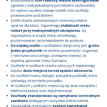
Rozbudowany
stół roboczy można skonfigurować
zgodnie z indywidualnymi potrzebami użytkownika.
Do wyboru są dwa rodzaje szafek oraz szuflady
podwieszane pod blatem.
Szafki stołów warsztatowych stanowią solidne
oparcie dla blatu. Zapewniają
stabilność stołu
nawet przy maksymalnym obciążeniu
. Są
wyposażone w stopki, które umożliwiają
poziomowanie i przytwierdzenie do podłoża.
Do każdej szafki
z szufladami dołączony jest
gratis
jeden przybornik
na drobne przedmioty i organizer
z tworzywa sztucznego. Dostępne również, za
dopłatą, gumowe maty tłumiące.
Szuflady w szafkach stołów roboczych zapewniają
bardzo
dużo miejsca na narzędzia i akcesoria
.
Do szuflad można dokupić specjalne podziałki, które
ułatwiają utrzymanie porządku.
W szafkach z półkami mieszczą się duże narzędzia i
elektronarzędzia oraz dokumentacja.
Szuflady standardowo są zamykane centralnym
zamkiem,
blokującym wszystkie jednocześnie.
Opcjonalnie montujemy
system zamykania