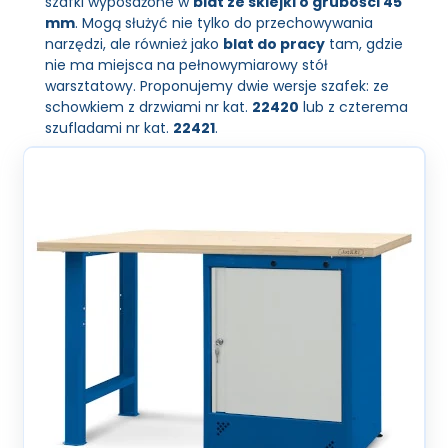
szafki wyposażone w
blat ze sklejki o grubości 45
mm
. Mogą służyć nie tylko do przechowywania
narzędzi, ale również jako
blat do pracy
tam, gdzie
nie ma miejsca na pełnowymiarowy stół
warsztatowy. Proponujemy dwie wersje szafek: ze
schowkiem z drzwiami nr kat.
22420
lub z czterema
szufladami nr kat.
22421
.