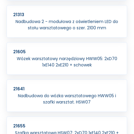
21313
Nadbudowa 2 - modułowa z oświetleniem LED do
stołu warsztatowego o szer. 2100 mm
21605
Wózek warsztatowy narzędziowy HWW05: 2xD70
1xE140 2xE210 + schowek
21641
Nadbudowa do wózka warsztatowego HWW05 i
szafki warsztat. HSW07
21655
Szafka warsztatowa HSW07: 2xD70 1xE140 2xE210 +