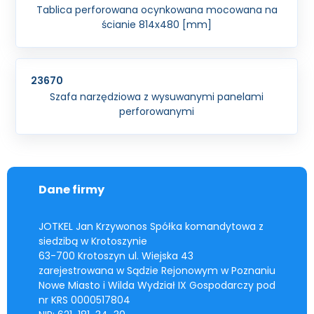
Tablica perforowana ocynkowana mocowana na
ścianie 814x480 [mm]
23670
Szafa narzędziowa z wysuwanymi panelami
perforowanymi
Dane firmy
JOTKEL Jan Krzywonos Spółka komandytowa z
siedzibą w Krotoszynie
63-700 Krotoszyn ul. Wiejska 43
zarejestrowana w Sądzie Rejonowym w Poznaniu
Nowe Miasto i Wilda Wydział IX Gospodarczy pod
nr KRS 0000517804