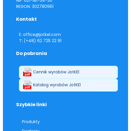
NIP: 621-181-34-30
REGON: 302780961
Kontakt
E: office@jotkel.com
T: (+48) 62 725 22 91
Do pobrania
Cennik wyrobów JotKEl
Katalog wyrobów JotKEl
Szybkie linki
Produkty