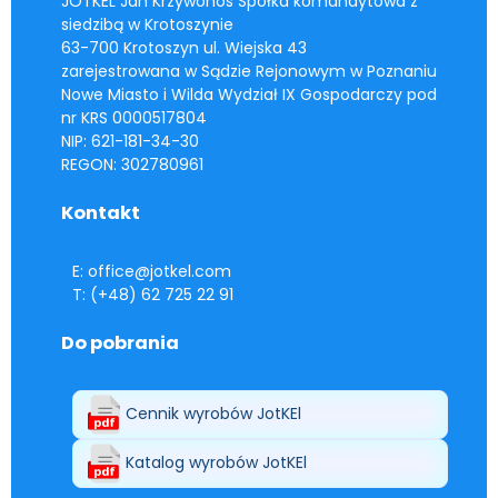
JOTKEL Jan Krzywonos Spółka komandytowa z
siedzibą w Krotoszynie
63-700 Krotoszyn ul. Wiejska 43
zarejestrowana w Sądzie Rejonowym w Poznaniu
Nowe Miasto i Wilda Wydział IX Gospodarczy pod
nr KRS 0000517804
NIP: 621-181-34-30
REGON: 302780961
Kontakt
E: office@jotkel.com
T: (+48) 62 725 22 91
Do pobrania
Cennik wyrobów JotKEl
Katalog wyrobów JotKEl