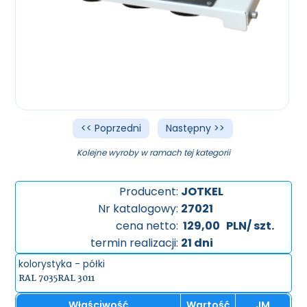
<< Poprzedni
Następny >>
Kolejne wyroby w ramach tej kategorii
Producent:
JOTKEL
Nr katalogowy:
27021
cena netto:
129,00
PLN/ szt.
termin realizacji:
21 dni
kolorystyka - półki
RAL 7035
RAL 3011
Właściwość
Wartość
JM