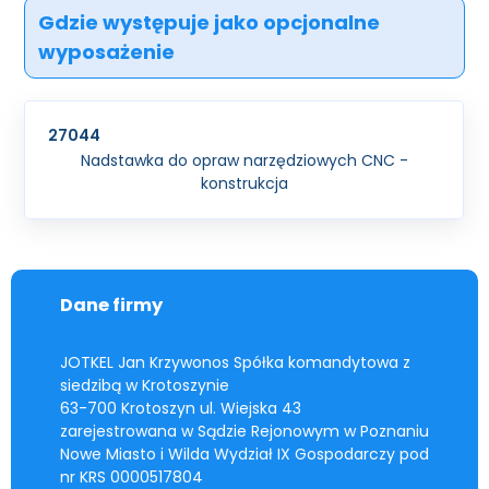
Gdzie występuje jako opcjonalne
wyposażenie
27044
Nadstawka do opraw narzędziowych CNC -
konstrukcja
Dane firmy
JOTKEL Jan Krzywonos Spółka komandytowa z
siedzibą w Krotoszynie
63-700 Krotoszyn ul. Wiejska 43
zarejestrowana w Sądzie Rejonowym w Poznaniu
Nowe Miasto i Wilda Wydział IX Gospodarczy pod
nr KRS 0000517804