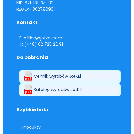
NIP: 621-181-34-30
REGON: 302780961
Kontakt
E: office@jotkel.com
T: (+48) 62 725 22 91
Do pobrania
Cennik wyrobów JotKEl
Katalog wyrobów JotKEl
Szybkie linki
Produkty