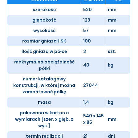
szerokość
520
mm
głębokość
129
mm
wysokość
57
mm
rozmiar gniazd HSK
100
ilość gniazd w półce
3
szt.
maksymalna obciążalność
40
kg
półki
numer katalogowy
konstrukcji, w której można
27044
zamontować półkę
masa
1,4
kg
pakowana w karton o
540 x 145
wymiarach [szer. x głęb. x
mm
x 85
wys.]
termin realizacji
21
dni