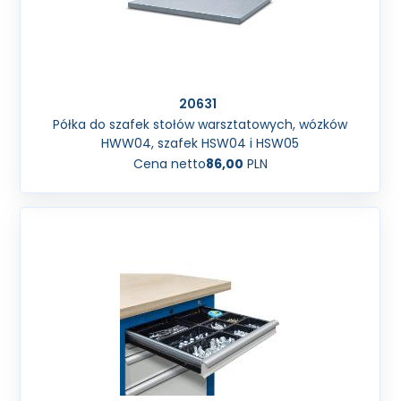
20631
Półka do szafek stołów warsztatowych, wózków
HWW04, szafek HSW04 i HSW05
Cena netto
86,00
PLN