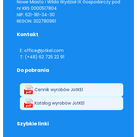
Nowe Miasto i Wilda Wydział IX Gospodarczy pod
nr KRS 0000517804
NIP: 621-181-34-30
REGON: 302780961
Kontakt
E: office@jotkel.com
T: (+48) 62 725 22 91
Do pobrania
Cennik wyrobów JotKEl
Katalog wyrobów JotKEl
Szybkie linki