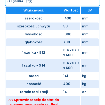
RAL 3011
RAL 7035
Właściwość
Wartość
JM
szerokość
1430
mm
szerokość uchwytu
50
mm
wysokość
1000
mm
głębokość
700
mm
614 x 670
1 szafka - S 12
mm
x 600
614 x 670
1 szafka - S 14
mm
x 600
masa
141
kg
nośność
400
kg
termin realizacji
14
dni
>>>Sprawdź tabelę dopłat do
systemu zamykania szuflad