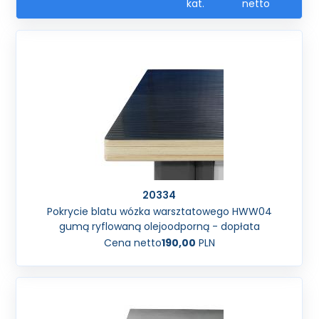
kat.
netto
20334
Pokrycie blatu wózka warsztatowego HWW04
gumą ryflowaną olejoodporną - dopłata
Cena netto
190,00
PLN