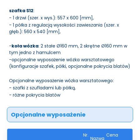
szafka S12
:
- 1 drzwi (szer. x wys.): 557 x 600 [mm],
- 1 półka z regulacją wysokości zawieszania (szer. x
głęb.): 560 x 540 [mm],
-
koła wózka
: 2 stałe Ø160 mm, 2 skrętne Ø160 mm w
tym jedno z hamulcem
-opcjonalne wyposażenie wózka warsztatowego
(konfiguracje szafek, półki, opcjonalne pokrycia blatów)
Opcjonalne wyposażenie wózka warsztatowego:
- szafki z szufladami lub półką,
- różne pokrycia blatów
Opcjonalne wyposażenie
Nr.
Cena
Nazwa