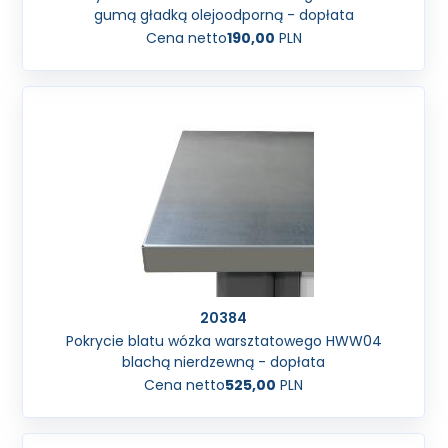
gumą gładką olejoodporną - dopłata
Cena netto
190,00
PLN
20384
Pokrycie blatu wózka warsztatowego HWW04
blachą nierdzewną - dopłata
Cena netto
525,00
PLN