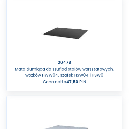
20478
Mata tłumiąca do szuflad stołów warsztatowych,
wózków HWW04, szafek HSW04 i HSW0
Cena netto
47,50
PLN