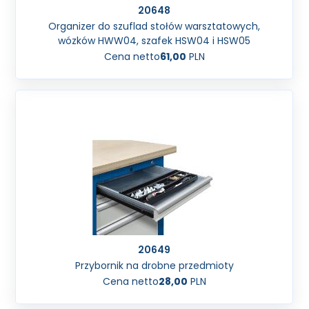
20648
Organizer do szuflad stołów warsztatowych,
wózków HWW04, szafek HSW04 i HSW05
Cena netto
61,00
PLN
20649
Przybornik na drobne przedmioty
Cena netto
28,00
PLN