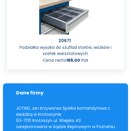
20671
Podziałka wysoka do szuflad stołów, wózków i
szafek warsztatowych
Cena netto
166,00
PLN
Dane firmy
JOTKEL Jan Krzywonos Spółka komandytowa z
siedzibą w Krotoszynie
63-700 Krotoszyn ul. Wiejska 43
zarejestrowana w Sądzie Rejonowym w Poznaniu