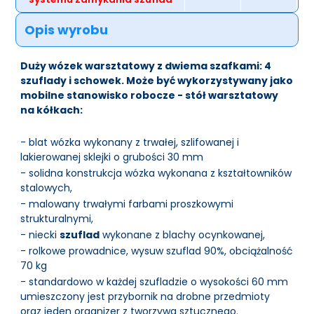
Opis wyrobu
Duży wózek warsztatowy z dwiema szafkami: 4
szuflady i schowek. Może być wykorzystywany jako
mobilne stanowisko robocze - stół warsztatowy
na kółkach:
- blat wózka wykonany z trwałej, szlifowanej i
lakierowanej sklejki o grubości 30 mm
- solidna konstrukcja wózka wykonana z kształtowników
stalowych,
- malowany trwałymi farbami proszkowymi
strukturalnymi,
- niecki
szuflad
wykonane z blachy ocynkowanej,
- rolkowe prowadnice, wysuw szuflad 90%, obciążalność
70 kg
- standardowo w każdej szufladzie o wysokości 60 mm
umieszczony jest przybornik na drobne przedmioty
oraz jeden organizer z tworzywa sztucznego.