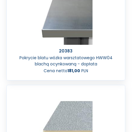
20383
Pokrycie blatu wózka warsztatowego HWW04
blachą ocynkowaną - dopłata
Cena netto
181,00
PLN