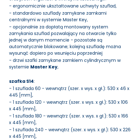
- ergonomicznie ukształtowane uchwyty szuflad,
- standardowo szuflady zamykane zamkami
centralnymi w systemie Master Key,
- opcjonalnie za dopłatą montowany system
zamykania szuflad pozwalający na otwarcie tylko
jednej w danym momencie - pozostałe są
automatycznie blokowane; kolejną szufladę można
wysunąć dopiero po wsunięciu poprzedniej
- drzwi szafki zamykane zamkiem cylindrycznym w
systemie
Master Key
,
szafka S14
:
- 1 szuflada 60 - wewnątrz (szer. x wys. x gł.): 530 x 46 x
445 [mm],
- 1 szuflada 120 - wewnątrz (szer. x wys. x gł.): 530 x 106
x 445 [mm],
- 1 szuflada 180 - wewnątrz (szer. x wys. x gł.): 530 x 166
x 445 [mm],
- 1 szuflada 240 - wewnątrz (szer. x wys. x gł.): 530 x 226
x 445 [mm],